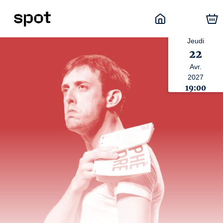
Jeudi
22
Avr.
2027
19:00